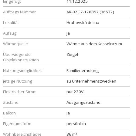
Eingefügt
11.12.2025
Auftrags Nummer
AR-02G7-128857 (36572)
Lokalität
Hrabovská dolina
Aufzug
Ja
Wärmequelle
Wärme aus dem Kesselrazum
Überwiegende
Ziegel-
Objektkonstruktion
Nutzungsmöglichkeit
Familienerholung
jetzige Nutzung
zu Unternehmenszwecken
Elektrischer Strom
nur 220V
Zustand
Ausgangszustand
Balkon
Ja
Eigentumsform
persönlich
2
Wohnbereichsfläche
36 m