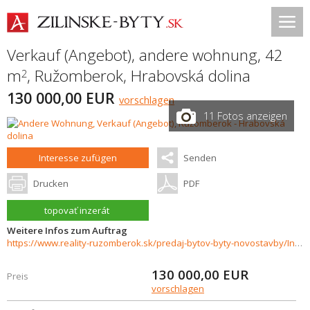
Verkauf (Angebot), andere wohnung, 42
m
,
Ružomberok
,
Hrabovská dolina
2
130 000,00 EUR
vorschlagen
11 Fotos anzeigen
Interesse zufügen
Senden
Drucken
PDF
topovať inzerát
Weitere Infos zum Auftrag
https://www.reality-ruzomberok.sk/predaj-bytov-byty-novostavby/Investicna-prilezitost--apartman-v-lyziarskom-stredisku-36572/?utm_source=areality&utm_medium=xml&utm_term=36572&utm_content=byt&utm_campaign=portaly
130 000,00
EUR
Preis
vorschlagen