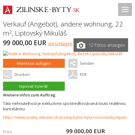
Verkauf (Angebot), andere wohnung, 22
m
,
Liptovský Mikuláš
2
99 000,00 EUR
vorschlagen
12 Fotos anzeigen
Interesse zufügen
Senden
Drucken
PDF
topovať inzerát
Weitere Infos zum Auftrag
Táto nehnuteľnost je exkluzívne spostredkovávaná touto realitnou
kanceláriou.
https://www.reality-mikulas.sk/predaj-bytov-byty-novostavby/Apartman-VIA-JASNA-na-predaj-Demanova-36032/?utm_source=areality&utm_medium=xml&utm_term=36032&utm_content=byt&utm_campaign=portaly
99 000,00
EUR
Preis