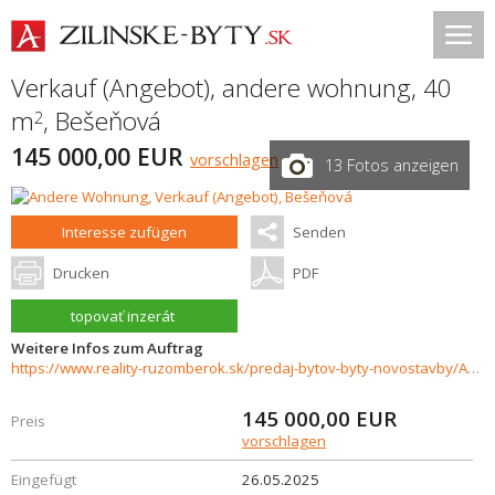
Verkauf (Angebot), andere wohnung, 40
m
,
Bešeňová
2
145 000,00 EUR
vorschlagen
13 Fotos anzeigen
Interesse zufügen
Senden
Drucken
PDF
topovať inzerát
Weitere Infos zum Auftrag
https://www.reality-ruzomberok.sk/predaj-bytov-byty-novostavby/Apartman-s-velkou-terasou-na-predaj-v-apartmanovom-dome-Besen-Besenova-35386/?utm_source=areality&utm_medium=xml&utm_term=35386&utm_content=byt&utm_campaign=portaly
145 000,00
EUR
Preis
vorschlagen
Eingefügt
26.05.2025