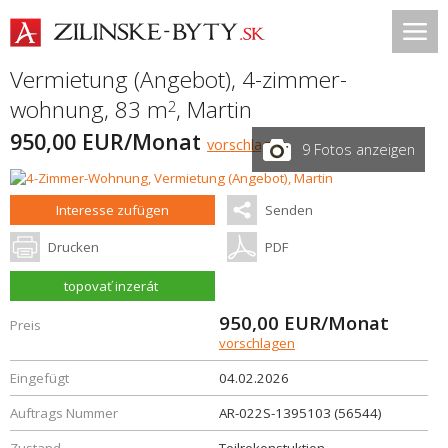
Vermietung (Angebot), 4-zimmer-
wohnung, 83 m
,
Martin
2
950,00 EUR/Monat
vorschlagen
9 Fotos anzeigen
Interesse zufügen
Senden
Drucken
PDF
topovať inzerát
950,00
EUR/Monat
Preis
vorschlagen
Eingefügt
04.02.2026
Auftrags Nummer
AR-022S-1395103 (56544)