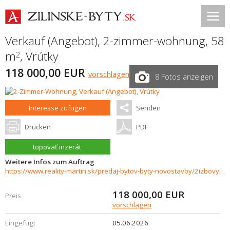
Verkauf (Angebot), 2-zimmer-wohnung, 58
m
,
Vrútky
2
118 000,00 EUR
vorschlagen
8 Fotos anzeigen
Interesse zufügen
Senden
Drucken
PDF
topovať inzerát
Weitere Infos zum Auftrag
https://www.reality-martin.sk/predaj-bytov-byty-novostavby/2izbovy-byt-na-predaj-Vrutky-37671/?utm_source=areality&utm_medium=xml&utm_term=37671&utm_content=byt&utm_campaign=portaly
118 000,00
EUR
Preis
vorschlagen
Eingefügt
05.06.2026