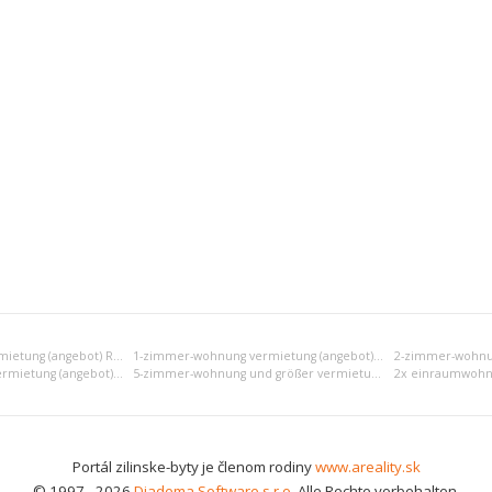
Einraumwohnung vermietung (angebot) Ružomberok
1-zimmer-wohnung vermietung (angebot) Ružomberok
4-zimmer-wohnung vermietung (angebot) Ružomberok
5-zimmer-wohnung und größer vermietung (angebot) Ružomberok
Portál zilinske-byty je členom rodiny
www.areality.sk
© 1997 - 2026
Diadema Software s.r.o.
Alle Rechte vorbehalten.