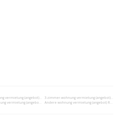
2-zimmer-wohnung vermietung (angebot) Ružomberok
3-zimmer-wohnung vermietung (angebot) Ružomberok
2x einraumwohnung vermietung (angebot) Ružomberok
Andere wohnung vermietung (angebot) Ružomberok