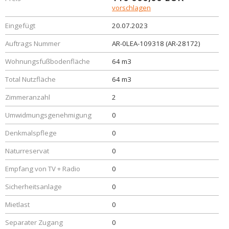
vorschlagen
Eingefügt
20.07.2023
Auftrags Nummer
AR-0LEA-109318 (AR-28172)
Wohnungsfußbodenfläche
64 m3
Total Nutzfläche
64 m3
Zimmeranzahl
2
Umwidmungsgenehmigung
0
Denkmalspflege
0
Naturreservat
0
Empfang von TV + Radio
0
Sicherheitsanlage
0
Mietlast
0
Separater Zugang
0