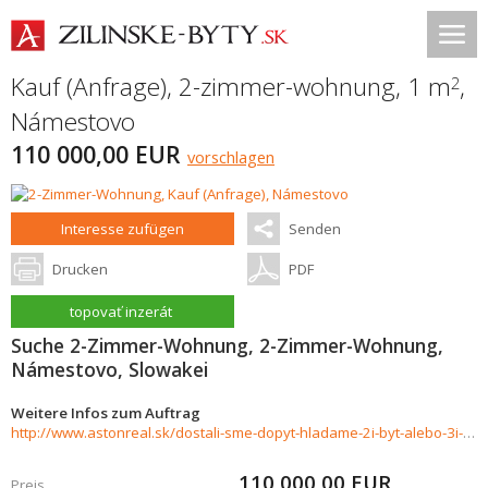
Kauf (Anfrage), 2-zimmer-wohnung, 1 m
,
2
Námestovo
110 000,00 EUR
vorschlagen
Interesse zufügen
Senden
Drucken
PDF
topovať inzerát
Suche 2-Zimmer-Wohnung, 2-Zimmer-Wohnung,
Námestovo, Slowakei
Weitere Infos zum Auftrag
http://www.astonreal.sk/dostali-sme-dopyt-hladame-2i-byt-alebo-3i-byt-do-110-000-namestovo-753162
110 000,00
EUR
Preis