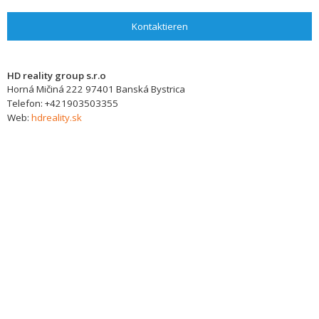
Kontaktieren
HD reality group s.r.o
Horná Mičiná 222
97401
Banská Bystrica
Telefon:
+421903503355
Web:
hdreality.sk