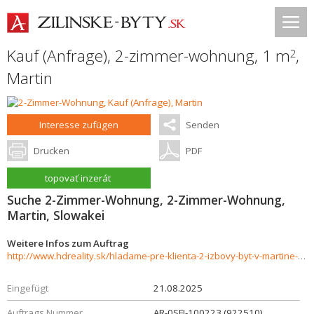
Kauf (Anfrage), 2-zimmer-wohnung, 1 m
,
2
Martin
Interesse zufügen
Senden
Drucken
PDF
topovať inzerát
Suche 2-Zimmer-Wohnung, 2-Zimmer-Wohnung,
Martin, Slowakei
Weitere Infos zum Auftrag
http://www.hdreality.sk/hladame-pre-klienta-2-izbovy-byt-v-martine-sidlisko-sever-926966
Eingefügt
21.08.2025
Auftrags Nummer
AR-0SFI-100223 (922510)