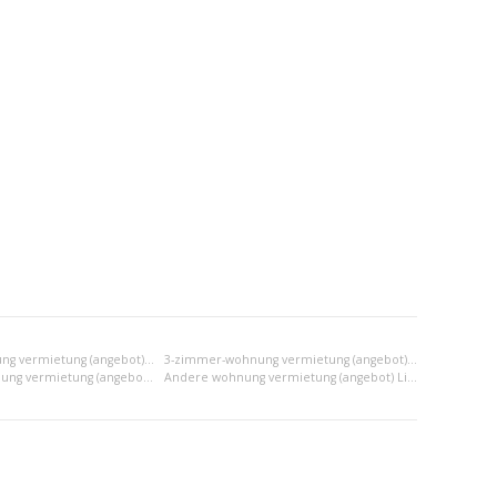
2-zimmer-wohnung vermietung (angebot) Liptovský Mikuláš
3-zimmer-wohnung vermietung (angebot) Liptovský Mikuláš
2x einraumwohnung vermietung (angebot) Liptovský Mikuláš
Andere wohnung vermietung (angebot) Liptovský Mikuláš