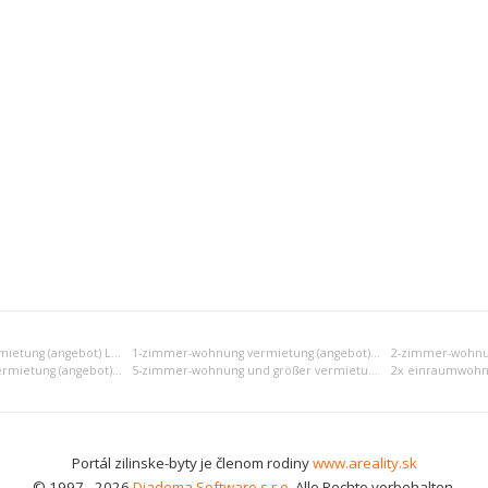
Einraumwohnung vermietung (angebot) Liptovský Mikuláš
1-zimmer-wohnung vermietung (angebot) Liptovský Mikuláš
4-zimmer-wohnung vermietung (angebot) Liptovský Mikuláš
5-zimmer-wohnung und größer vermietung (angebot) Liptovský Mikuláš
Portál zilinske-byty je členom rodiny
www.areality.sk
© 1997 - 2026
Diadema Software s.r.o.
Alle Rechte vorbehalten.