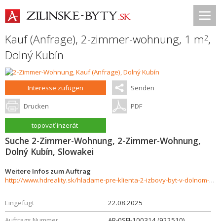
Kauf (Anfrage), 2-zimmer-wohnung, 1 m
,
2
Dolný Kubín
Interesse zufügen
Senden
Drucken
PDF
topovať inzerát
Suche 2-Zimmer-Wohnung, 2-Zimmer-Wohnung,
Dolný Kubín, Slowakei
Weitere Infos zum Auftrag
http://www.hdreality.sk/hladame-pre-klienta-2-izbovy-byt-v-dolnom-kubine-sidlisko-brezovec-926885
Eingefügt
22.08.2025
Auftrags Nummer
AR-0SFI-100314 (922510)