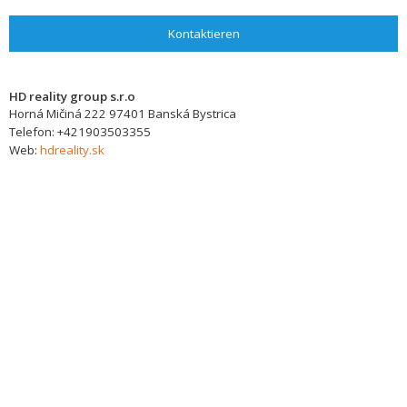
Kontaktieren
HD reality group s.r.o
Horná Mičiná 222
97401
Banská Bystrica
Telefon:
+421903503355
Web:
hdreality.sk