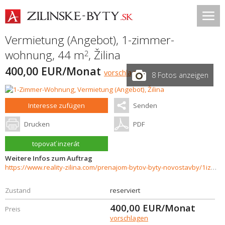
Vermietung (Angebot), 1-zimmer-
wohnung, 44 m
,
Žilina
2
400,00 EUR/Monat
vorschlagen
8 Fotos anzeigen
Interesse zufügen
Senden
Drucken
PDF
topovať inzerát
Weitere Infos zum Auftrag
https://www.reality-zilina.com/prenajom-bytov-byty-novostavby/1izbovy-byt-s-loggiou-44-m2-Zilina--Hliny-VII-31197/?utm_source=areality&utm_medium=xml&utm_term=31197&utm_content=byt&utm_campaign=portaly
Zustand
reserviert
400,00
EUR/Monat
Preis
vorschlagen