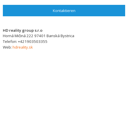
Kontaktieren
HD reality group s.r.o
Horná Mičiná 222
97401
Banská Bystrica
Telefon:
+421903503355
Web:
hdreality.sk