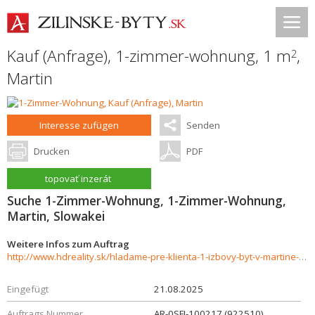
Kauf (Anfrage), 1-zimmer-wohnung, 1 m
,
2
Martin
Interesse zufügen
Senden
Drucken
PDF
topovať inzerát
Suche 1-Zimmer-Wohnung, 1-Zimmer-Wohnung,
Martin, Slowakei
Weitere Infos zum Auftrag
http://www.hdreality.sk/hladame-pre-klienta-1-izbovy-byt-v-martine-sidlisko-ladoven-926978
Eingefügt
21.08.2025
Auftrags Nummer
AR-0SFI-100217 (922510)