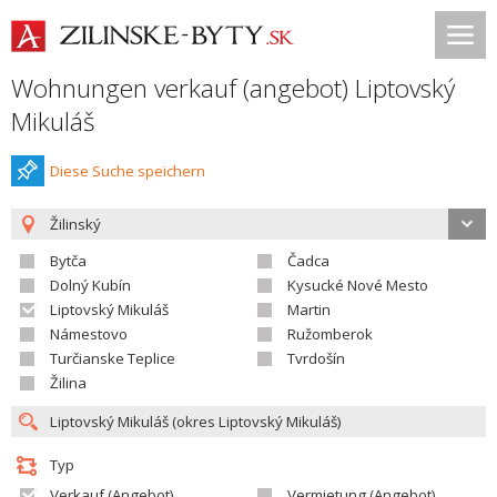
Wohnungen verkauf (angebot) Liptovský
Mikuláš
Diese Suche speichern
Žilinský
Bytča
Čadca
Dolný Kubín
Kysucké Nové Mesto
Liptovský Mikuláš
Martin
Námestovo
Ružomberok
Turčianske Teplice
Tvrdošín
Žilina
Typ
Verkauf (Angebot)
Vermietung (Angebot)