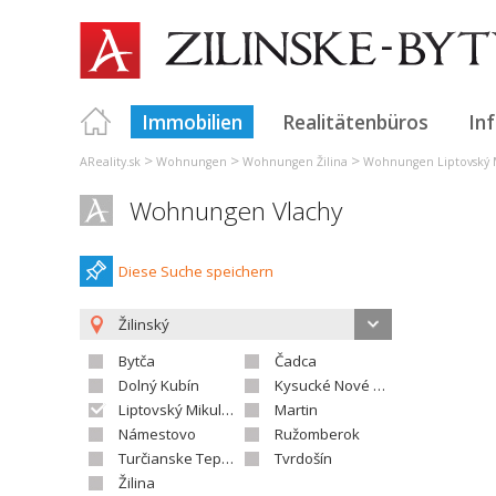
Immobilien
Realitätenbüros
In
>
>
>
AReality.sk
Wohnungen
Wohnungen Žilina
Wohnungen Liptovský 
Wohnungen Vlachy
Diese Suche speichern
Žilinský
Bytča
Čadca
Dolný Kubín
Kysucké Nové Mesto
Liptovský Mikuláš
Martin
Námestovo
Ružomberok
Turčianske Teplice
Tvrdošín
Žilina