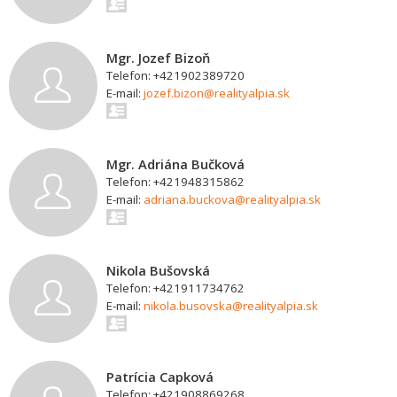
Mgr. Jozef Bizoň
Telefon: +421902389720
E-mail:
jozef.bizon@realityalpia.sk
Mgr. Adriána Bučková
Telefon: +421948315862
E-mail:
adriana.buckova@realityalpia.sk
Nikola Bušovská
Telefon: +421911734762
E-mail:
nikola.busovska@realityalpia.sk
Patrícia Capková
Telefon: +421908869268