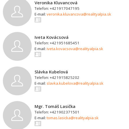
Veronika Kluvancová
Telefon: +421917047195
E-mail:
veronika.kluvancova@realityalpia.sk
Iveta Kovácsová
Telefon: +421951685451
E-mail:
iveta.kovacsova@realityalpia.sk
Slávka Kubelová
Telefon: +421915825202
E-mail:
slavka.kubelova@realityalpia.sk
Mgr. Tomáš Lasička
Telefon: +421902371501
E-mail:
tomas.lasicka@realityalpia.sk