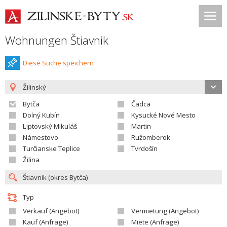
Wohnungen Štiavnik
Diese Suche speichern
Žilinský
Bytča
Čadca
Dolný Kubín
Kysucké Nové Mesto
Liptovský Mikuláš
Martin
Námestovo
Ružomberok
Turčianske Teplice
Tvrdošín
Žilina
Typ
Verkauf (Angebot)
Vermietung (Angebot)
Kauf (Anfrage)
Miete (Anfrage)