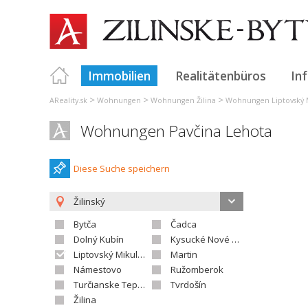
Immobilien
Realitätenbüros
In
>
>
>
AReality.sk
Wohnungen
Wohnungen Žilina
Wohnungen Liptovský 
Wohnungen Pavčina Lehota
Diese Suche speichern
Žilinský
Bytča
Čadca
Dolný Kubín
Kysucké Nové Mesto
Liptovský Mikuláš
Martin
Námestovo
Ružomberok
Turčianske Teplice
Tvrdošín
Žilina