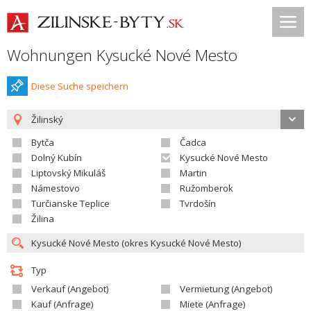
Wohnungen Kysucké Nové Mesto
Diese Suche speichern
Žilinský
Bytča
Čadca
Dolný Kubín
Kysucké Nové Mesto
Liptovský Mikuláš
Martin
Námestovo
Ružomberok
Turčianske Teplice
Tvrdošín
Žilina
Typ
Verkauf (Angebot)
Vermietung (Angebot)
Kauf (Anfrage)
Miete (Anfrage)