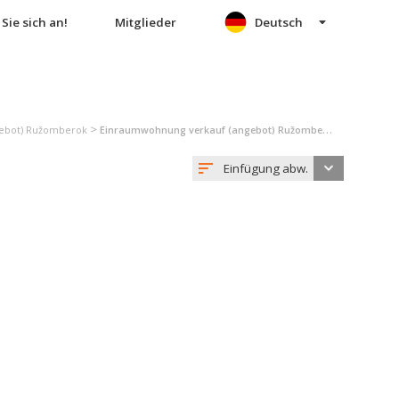
Sie sich an!
Mitglieder
Deutsch
>
gebot) Ružomberok
Einraumwohnung verkauf (angebot) Ružomberok
Einfügung abw.