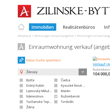
Immobilien
Realitätenbüros
In
>
>
AReality.sk
Wohnungen verkauf (angebot)
Wohnungen verkauf (ange
Einraumwohnung verkauf (ange
Diese Suche speichern
Ružombero
Žilinský
104 000,
Bytča
Čadca
Dolný Kubín
Kysucké Nové Mesto
Liptovský Mikuláš
Martin
Námestovo
Ružomberok
Turčianske Teplice
Tvrdošín
Žilina