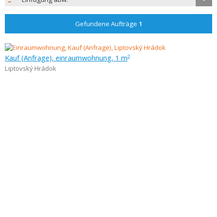
Gefundene Aufträge
1
Kauf (Anfrage), einraumwohnung, 1 m
2
Liptovský Hrádok