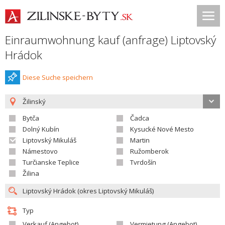
Einraumwohnung kauf (anfrage) Liptovský
Hrádok
Diese Suche speichern
Žilinský
Bytča
Čadca
Dolný Kubín
Kysucké Nové Mesto
Liptovský Mikuláš
Martin
Námestovo
Ružomberok
Turčianske Teplice
Tvrdošín
Žilina
Typ
Verkauf (Angebot)
Vermietung (Angebot)