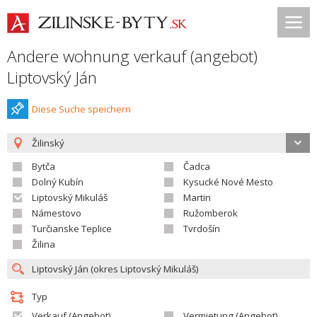
Andere wohnung verkauf (angebot)
Liptovský Ján
Diese Suche speichern
Žilinský
Bytča
Čadca
Dolný Kubín
Kysucké Nové Mesto
Liptovský Mikuláš
Martin
Námestovo
Ružomberok
Turčianske Teplice
Tvrdošín
Žilina
Typ
Verkauf (Angebot)
Vermietung (Angebot)