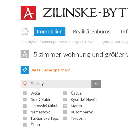
Immobilien
Realitätenbüros
In
>
>
AReality.sk
Wohnungen verkauf (angebot)
Wohnungen verkauf (ange
5-zimmer-wohnung und größer ve
Diese Suche speichern
Žilinský
Bytča
Čadca
Dolný Kubín
Kysucké Nové Mesto
Liptovský Mikuláš
Martin
Námestovo
Ružomberok
Turčianske Teplice
Tvrdošín
Žilina