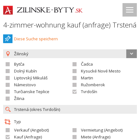
4-zimmer-wohnung kauf (anfrage) Trstená
Diese Suche speichern
Žilinský
Bytča
Čadca
Dolný Kubín
Kysucké Nové Mesto
Liptovský Mikuláš
Martin
Námestovo
Ružomberok
Turčianske Teplice
Tvrdošín
Žilina
Typ
Verkauf (Angebot)
Vermietung (Angebot)
Kauf (Anfrage)
Miete (Anfrage)