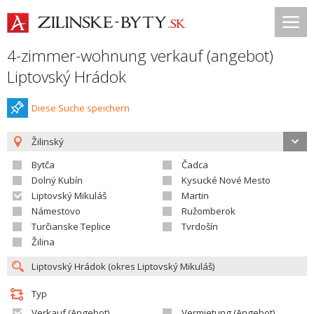
4-zimmer-wohnung verkauf (angebot)
Liptovský Hrádok
Diese Suche speichern
Žilinský
Bytča
Čadca
Dolný Kubín
Kysucké Nové Mesto
Liptovský Mikuláš
Martin
Námestovo
Ružomberok
Turčianske Teplice
Tvrdošín
Žilina
Typ
Verkauf (Angebot)
Vermietung (Angebot)