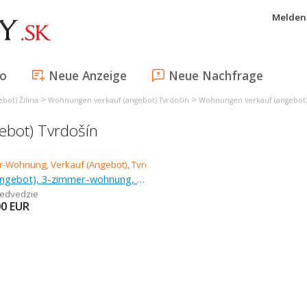
Melden 
fo
Neue Anzeige
Neue Nachfrage
>
>
bot) Žilina
Wohnungen verkauf (angebot) Tvrdošín
Wohnungen verkauf (angebot)
bot) Tvrdošín
Verkauf (Angebot), 3-zimmer-wohnung, 76 m
edvedzie
00
EUR