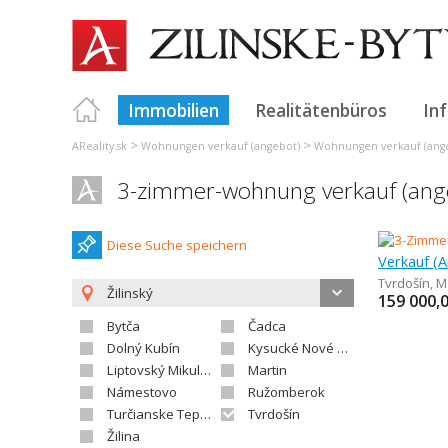
Immobilien
Realitätenbüros
In
>
>
AReality.sk
Wohnungen verkauf (angebot)
Wohnungen verkauf (ange
3-zimmer-wohnung verkauf (ange
Diese Suche speichern
Tvrdošín
,
M
Žilinský
159 000,
Bytča
Čadca
Dolný Kubín
Kysucké Nové Mesto
Liptovský Mikuláš
Martin
Námestovo
Ružomberok
Turčianske Teplice
Tvrdošín
Žilina