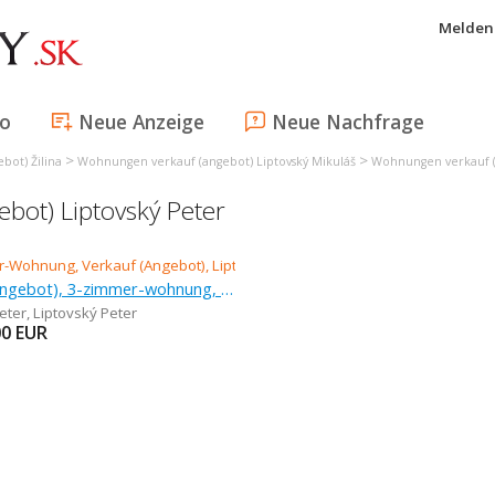
Melden 
fo
Neue Anzeige
Neue Nachfrage
>
>
bot) Žilina
Wohnungen verkauf (angebot) Liptovský Mikuláš
Wohnungen verkauf (
bot) Liptovský Peter
Verkauf (Angebot), 3-zimmer-wohnung, 67 m
eter
,
Liptovský Peter
00
EUR