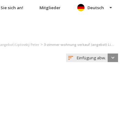
Sie sich an!
Mitglieder
Deutsch
>
angebot) Liptovský Peter
3-zimmer-wohnung verkauf (angebot) Liptovský Peter
Einfügung abw.