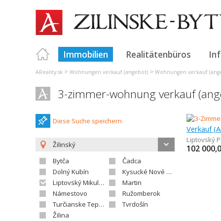
Immobilien
Realitätenbüros
In
>
>
AReality.sk
Wohnungen verkauf (angebot)
Wohnungen verkauf (ange
3-zimmer-wohnung verkauf (ange
Diese Suche speichern
Liptovský P
Žilinský
102 000,
Bytča
Čadca
Dolný Kubín
Kysucké Nové Mesto
Liptovský Mikuláš
Martin
Námestovo
Ružomberok
Turčianske Teplice
Tvrdošín
Žilina