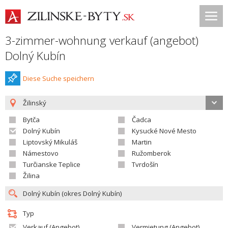
3-zimmer-wohnung verkauf (angebot)
Dolný Kubín
Diese Suche speichern
Žilinský
Bytča
Čadca
Dolný Kubín
Kysucké Nové Mesto
Liptovský Mikuláš
Martin
Námestovo
Ružomberok
Turčianske Teplice
Tvrdošín
Žilina
Typ
Verkauf (Angebot)
Vermietung (Angebot)