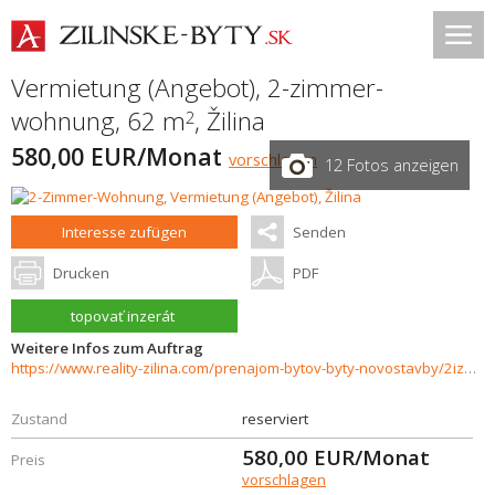
Vermietung (Angebot), 2-zimmer-
wohnung, 62 m
,
Žilina
2
580,00 EUR/Monat
vorschlagen
12 Fotos anzeigen
Interesse zufügen
Senden
Drucken
PDF
topovať inzerát
Weitere Infos zum Auftrag
https://www.reality-zilina.com/prenajom-bytov-byty-novostavby/2izbovy-byt-s-balkonom-a-loggiou-62-m2-Zilina--Hajik-37537/?utm_source=areality&utm_medium=xml&utm_term=37537&utm_content=byt&utm_campaign=portaly
Zustand
reserviert
580,00
EUR/Monat
Preis
vorschlagen