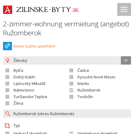
2-zimmer-wohnung vermietung (angebot)
Ružomberok
Diese Suche speichern
Žilinský
Bytča
Čadca
Dolný Kubín
Kysucké Nové Mesto
Liptovský Mikuláš
Martin
Námestovo
Ružomberok
Turčianske Teplice
Tvrdošín
Žilina
Typ
Verkauf (Angebot)
Vermietung (Angebot)