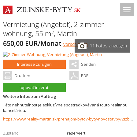
Vermietung (Angebot), 2-zimmer-
wohnung, 55 m
,
Martin
2
650,00 EUR/Monat
vorschlagen
11 Fotos anzeigen
Interesse zufügen
Senden
Drucken
PDF
topovať inzerát
Weitere Infos zum Auftrag
Táto nehnuteľnost je exkluzívne spostredkovávaná touto realitnou
kanceláriou.
https://www.reality-martin.sk/prenajom-bytov-byty-novostavby/2izbovy-byt-na-prenajom-Centrum-Martin-37839/?utm_source=areality&utm_medium=xml&utm_term=37839&utm_content=byt&utm_campaign=portaly
Zustand
reserviert