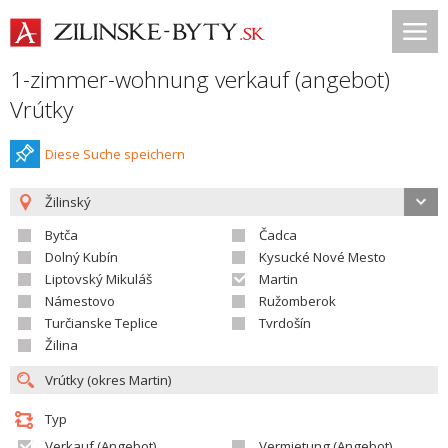
1-zimmer-wohnung verkauf (angebot)
Vrútky
Diese Suche speichern
Žilinský
Bytča
Čadca
Dolný Kubín
Kysucké Nové Mesto
Liptovský Mikuláš
Martin
Námestovo
Ružomberok
Turčianske Teplice
Tvrdošín
Žilina
Typ
Verkauf (Angebot)
Vermietung (Angebot)