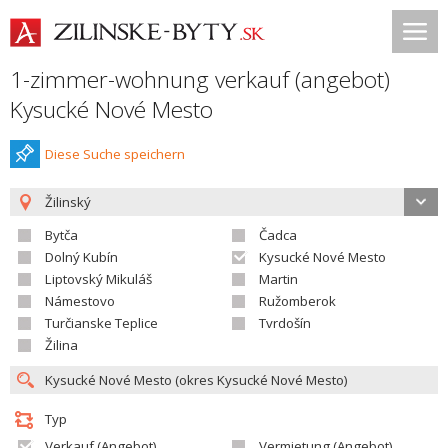
1-zimmer-wohnung verkauf (angebot)
Kysucké Nové Mesto
Diese Suche speichern
Žilinský
Bytča
Čadca
Dolný Kubín
Kysucké Nové Mesto
Liptovský Mikuláš
Martin
Námestovo
Ružomberok
Turčianske Teplice
Tvrdošín
Žilina
Typ
Verkauf (Angebot)
Vermietung (Angebot)